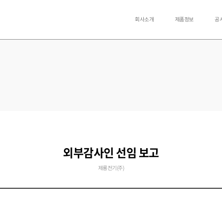
회사소개
제품정보
공
외부감사인 선임 보고
제룡전기(주)