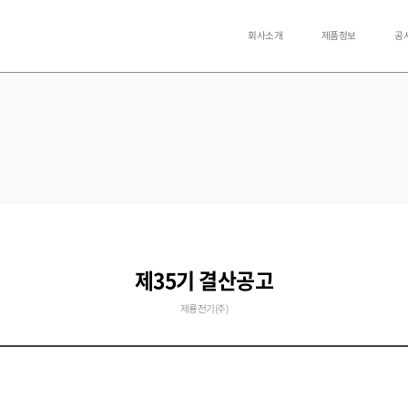
회사소개
제품정보
공
제35기 결산공고
제룡전기(주)