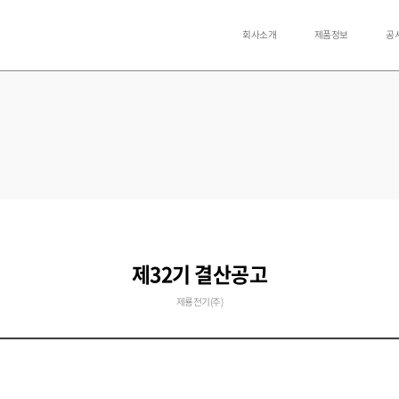
회사소개
제품정보
공
제32기 결산공고
제룡전기(주)