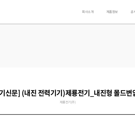
회사소개
제품정보
공
전기신문] (내진 전력기기)제룡전기_내진형 몰드변
제룡전기(주)