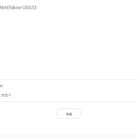
w.html?idxno=150153
력’
드 변압기
목록