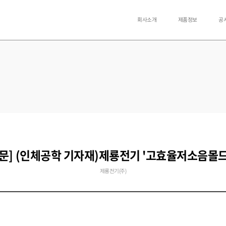
회사소개
제품정보
공
문] (인체공학 기자재)제룡전기 '고효율저소음몰
제룡전기(주)