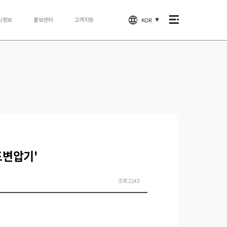
시정보
홍보센터
고객지원
KOR
▼
드변압기'
조회 2143