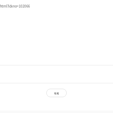
w.html?idxno=102066
목록