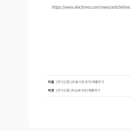
https://www.electimes.com/news/articleVie
다음
[전기신문] (조달시장 강자)제룡전기
이전
[전기신문] (터닝포인트)제룡전기