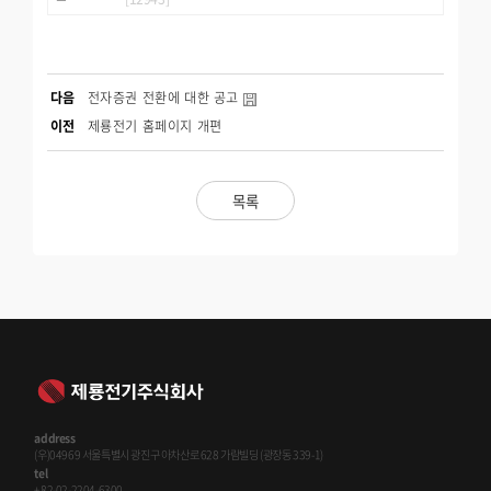
다음
전자증권 전환에 대한 공고
이전
제룡전기 홈페이지 개편
목록
address
(우)04969 서울특별시 광진구 아차산로 628 가람빌딩 (광장동 339-1)
tel
+82-02-2204-6300