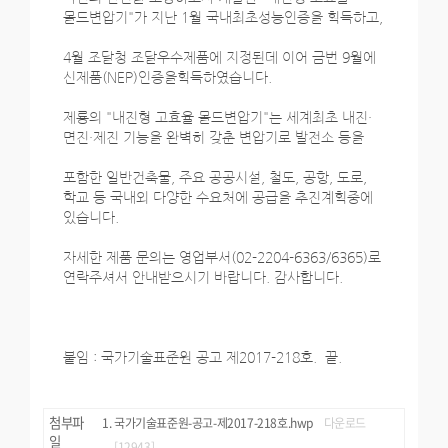
몰드변압기"가 지난 1월 국내최초성능인증을 획득하고,
4월 조달청 조달우수제품에 지정된데 이어 금번 9월에
신제품(NEP)인증을획득하였습니다.
제룡의 "내진형 고효율 몰드변압기"는 세계최초 내진·
면진·제진 기능을 완벽히 갖춘 변압기로 발전소 등을
포함한 일반건축물, 주요 공공시설, 철도, 공항, 도로,
학교 등 국내외 다양한 수요처에 공급을 추진계획중에
있습니다.
자세한 제품 문의는 영업부서(02-2204-6363/6365)로
연락주셔서 안내받으시기 바랍니다. 감사합니다.
붙임 : 국가기술표준원 공고 제2017-218호. 끝.
첨부파
국가기술표준원-공고-제2017-218호.hwp
다운로드
일
[12943]