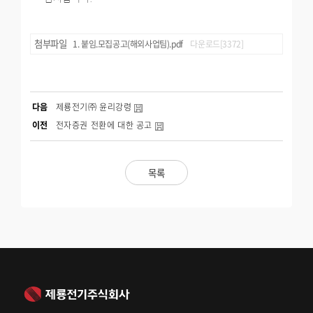
첨부파일
붙임.모집공고(해외사업팀).pdf
다운로드[3372]
다음
제룡전기㈜ 윤리강령
이전
전자증권 전환에 대한 공고
목록