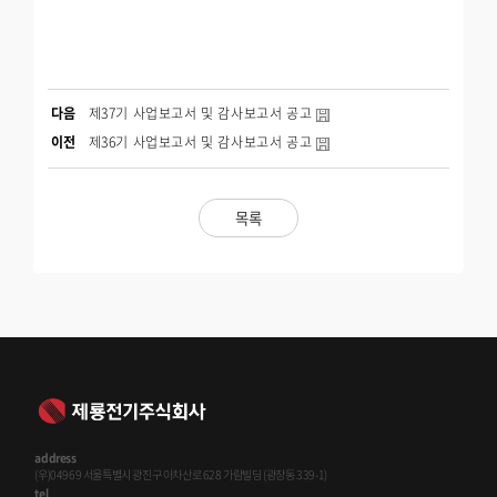
다음
제37기 사업보고서 및 감사보고서 공고
이전
제36기 사업보고서 및 감사보고서 공고
목록
address
(우)04969 서울특별시 광진구 아차산로 628 가람빌딩 (광장동 339-1)
tel