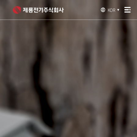
KOR
▼