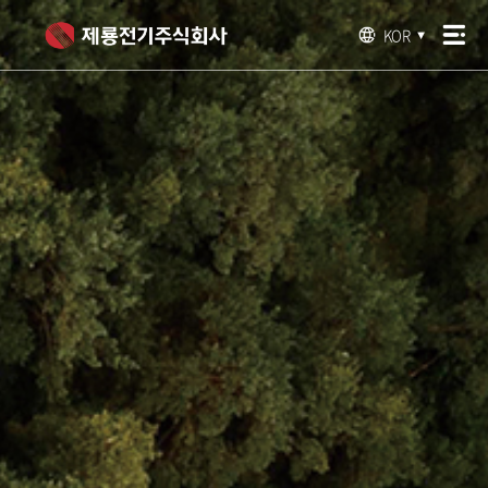
KOR
▼