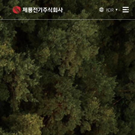
KOR
▼