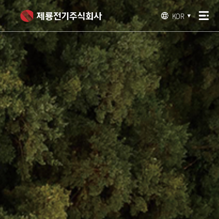
KOR
▼